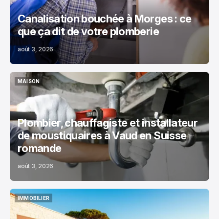
Canalisation bouchée à Morges : ce
que ça dit de votre plomberie
août 3, 2026
MAISON
MAISON
Plombier, chauffagiste et installateur
de moustiquaires à Vaud en Suisse
romande
août 3, 2026
IMMOBILIER
IMMOBILIER