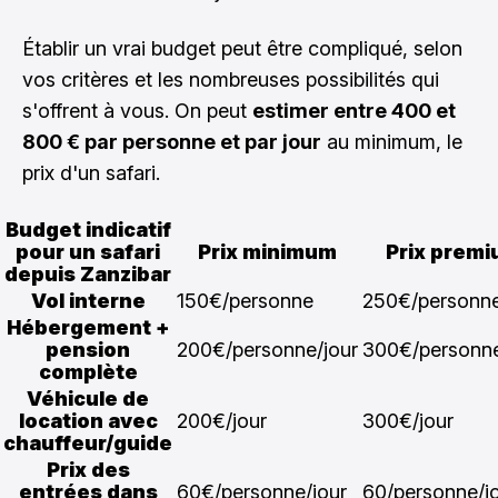
Établir un vrai budget peut être compliqué, selon
vos critères et les nombreuses possibilités qui
s'offrent à vous. On peut
estimer entre 400 et
800 € par personne et par jour
au minimum, le
prix d'un safari.
Budget indicatif
pour un safari
Prix minimum
Prix prem
depuis Zanzibar
Vol interne
150€/personne
250€/personn
Hébergement +
pension
200€/personne/jour
300€/personne
complète
Véhicule de
location avec
200€/jour
300€/jour
chauffeur/guide
Prix des
entrées dans
60€/personne/jour
60/personne/j