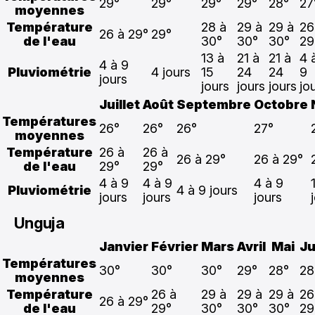
29°
29°
29°
29°
28°
27
moyennes
Température
28 à
29 à
29 à
26
26 à 29°
29°
de l'eau
30°
30°
30°
29
13 à
21 à
21 à
4 
4 à 9
Pluviométrie
4 jours
15
24
24
9
jours
jours
jours
jours
jo
Juillet
Août
Septembre
Octobre
Températures
26°
26°
26°
27°
moyennes
Température
26 à
26 à
26 à 29°
26 à 29°
de l'eau
29°
29°
4 à 9
4 à 9
4 à 9
Pluviométrie
4 à 9 jours
jours
jours
jours
Unguja
Janvier
Février
Mars
Avril
Mai
Ju
Températures
30°
30°
30°
29°
28°
28
moyennes
Température
26 à
29 à
29 à
29 à
26
26 à 29°
de l'eau
29°
30°
30°
30°
29