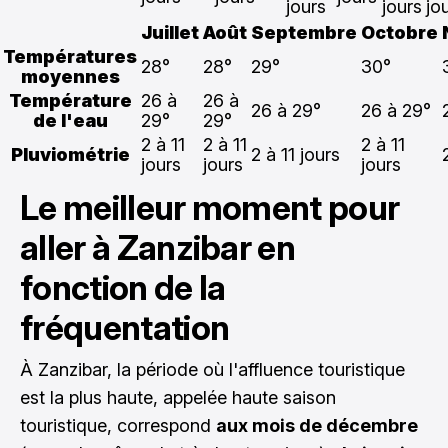
jours
jours
jo
Juillet
Août
Septembre
Octobre
Températures
28°
28°
29°
30°
moyennes
Température
26 à
26 à
26 à 29°
26 à 29°
de l'eau
29°
29°
2 à 11
2 à 11
2 à 11
Pluviométrie
2 à 11 jours
jours
jours
jours
Le meilleur moment pour
aller à Zanzibar en
fonction de la
fréquentation
À Zanzibar, la période où l'affluence touristique
est la plus haute, appelée haute saison
touristique, correspond
aux mois de décembre