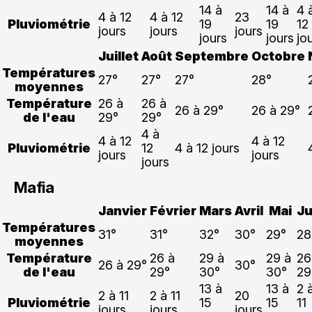
14 à
14 à
4 
4 à 12
4 à 12
23
Pluviométrie
19
19
12
jours
jours
jours
jours
jours
jo
Juillet
Août
Septembre
Octobre
Températures
27°
27°
27°
28°
moyennes
Température
26 à
26 à
26 à 29°
26 à 29°
de l'eau
29°
29°
4 à
4 à 12
4 à 12
Pluviométrie
12
4 à 12 jours
jours
jours
jours
Mafia
Janvier
Février
Mars
Avril
Mai
Ju
Températures
31°
31°
32°
30°
29°
28
moyennes
Température
26 à
29 à
29 à
26
26 à 29°
30°
de l'eau
29°
30°
30°
29
13 à
13 à
2 
2 à 11
2 à 11
20
Pluviométrie
15
15
11
jours
jours
jours