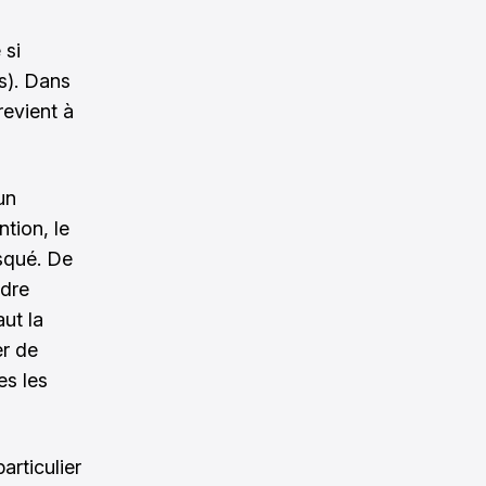
 si
s). Dans
revient à
un
tion, le
squé. De
ndre
aut la
er de
es les
articulier