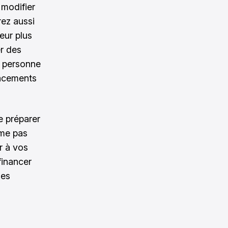
 modifier
rez aussi
eur plus
er des
e personne
lacements
e préparer
ême pas
r à vos
financer
les