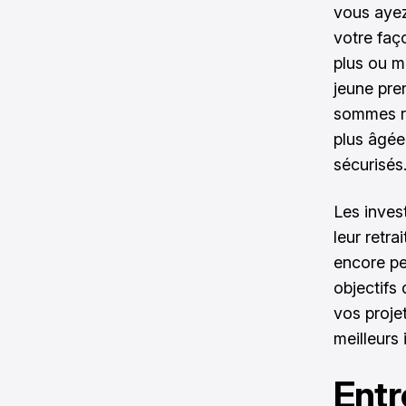
vous ayez 
votre faç
plus ou m
jeune pre
sommes ra
plus âgée
sécurisés
Les inves
leur retr
encore pe
objectifs
vos projet
meilleurs
Entr