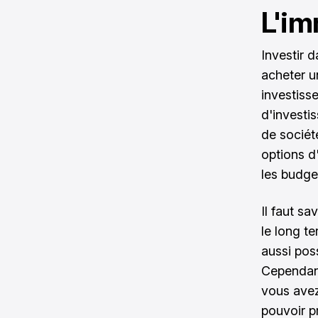
L'im
Investir d
acheter u
investiss
d'investi
de société
options d
les budge
Il faut sa
le long t
aussi pos
Cependant
vous avez
pouvoir p