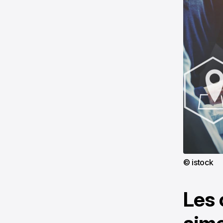
© istock
Les 