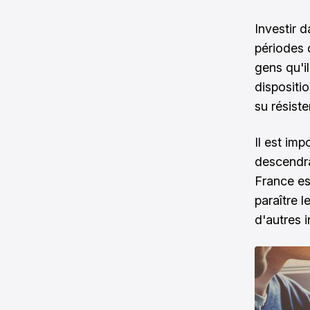
Investir d
périodes 
gens qu'i
dispositio
su résist
Il est imp
descendra
France es
paraître l
d'autres 