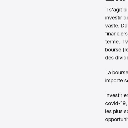
Il s'agit
investir d
vaste. Dan
financiers
terme, il 
bourse (l
des divid
La bourse
importe so
Investir 
covid-19,
les plus 
opportuni