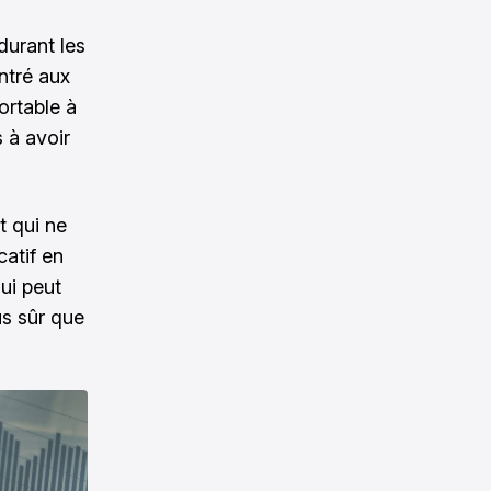
durant les
ntré aux
ortable à
s à avoir
t qui ne
atif en
ui peut
us sûr que