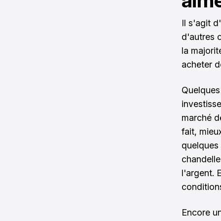
aime
Il s'agit
d'autres 
la majori
acheter d
Quelques 
investiss
marché de
fait, mie
quelques r
chandelle
l'argent. 
condition
Encore une