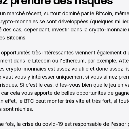
z prendre des risques
 d'un marché récent, surtout dominé par le Bitcoin, même
crypto-monnaies se sont développées (quelques millier
té des cas, cependant, investir dans la crypto-monnaie 
es Bitcoins.
opportunités très intéressantes viennent également d'
ement dans le Litecoin ou l'Ethereum, par exemple. Atten
s crypto-monnaies est assez volatile et donc assez ri
ux vaut vous y intéresser uniquement si vous aimez pre
isques. Si c'est le cas, dites-vous bien que le jeu en v
 car cela vous apporte de belles opportunités de gagn
En effet, le BTC peut monter très vite et très fort, si tout
s sont réunies.
 fois, la crise du covid-19 est responsable de l'essor p