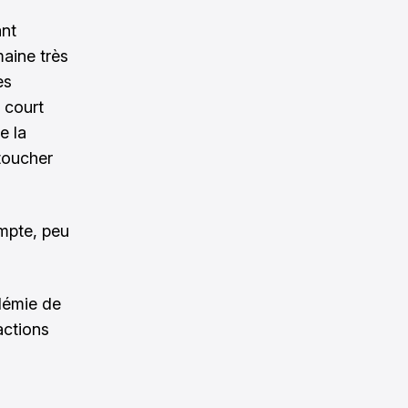
ant
maine très
es
 court
e la
 toucher
mpte, peu
ndémie de
actions