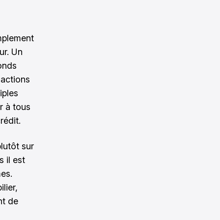
implement
ur. Un
fonds
 actions
iples
r à tous
édit.
lutôt sur
 il est
es.
lier,
nt de