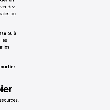
 vendez
naies ou
usse ou à
,
les
r les
courtier
ier
ssources,