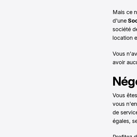
Mais ce n
d'une
Soc
société d
location e
Vous n'av
avoir auc
Nég
Vous êtes
vous n'en
de servic
égales, s
Profitez 