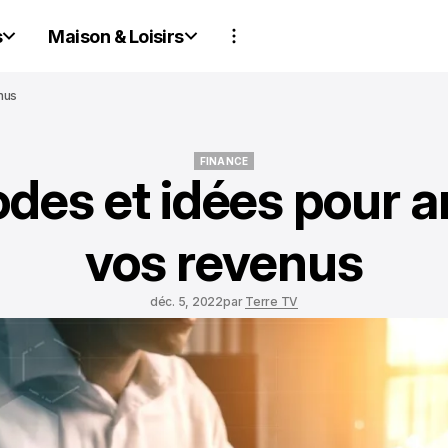
s
Maison & Loisirs
nus
FINANCE
des et idées pour a
FINANCE
vos revenus
déc. 5, 2022
par
Terre TV