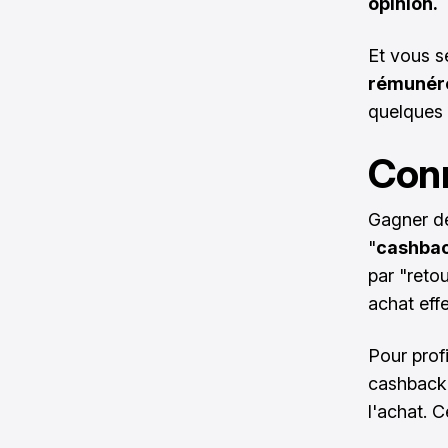
opinion.
Et vous s
rémunér
quelques
Conn
Gagner de
"
cashba
par "reto
achat effe
Pour profi
cashback.
l'achat. C