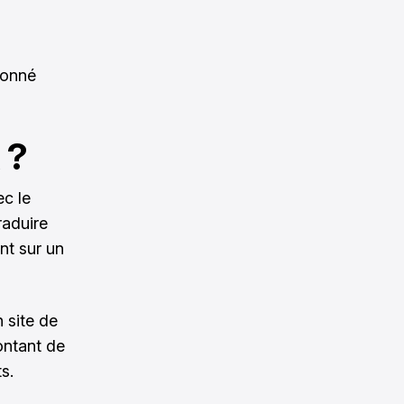
donné
 ?
ec le
raduire
nt sur un
n site de
ontant de
s.