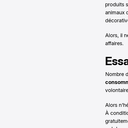
produits 
animaux d
décorativ
Alors, il 
affaires.
Essa
Nombre d'
consomm
volontaire
Alors n'h
À conditio
gratuitem