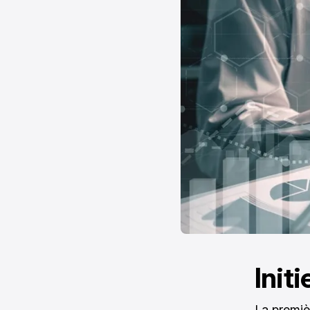
Init
La premiè