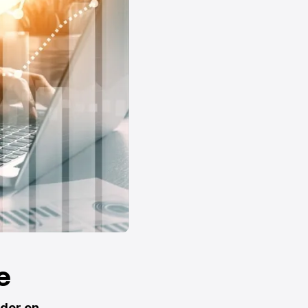
e
ader en