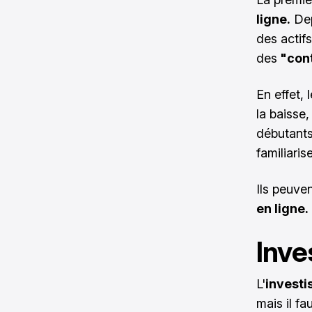
ligne.
Dep
des actif
des
"cont
En effet, 
la baisse,
débutants
familiaris
Ils peuven
en ligne.
Inve
L'
investi
mais il fa