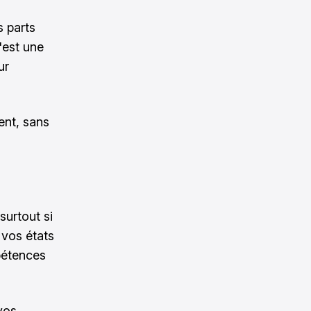
s parts
est une
ur
ent, sans
 surtout si
 vos états
mpétences
vos