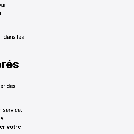
our
s
r dans les
érés
yer des
 service.
re
er votre