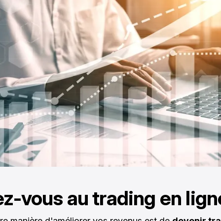
iez-vous au trading en lign
re manière d'améliorer vos revenus est de
devenir tr