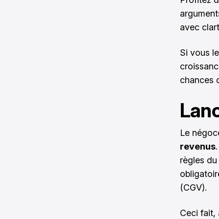
arguments
avec clar
Si vous l
croissanc
chances d
Lanc
Le négoce
revenus
règles d
obligatoir
(CGV).
Ceci fait,