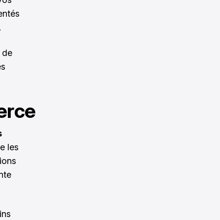
entés
.
e de
es
erce
s
e les
tions
nte
ins