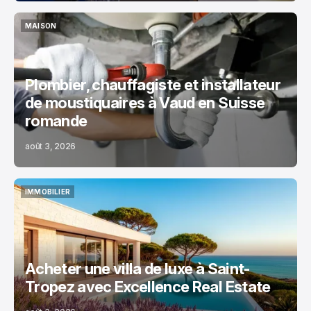
MAISON
MAISON
Plombier, chauffagiste et installateur
de moustiquaires à Vaud en Suisse
romande
août 3, 2026
IMMOBILIER
IMMOBILIER
Acheter une villa de luxe à Saint-
Tropez avec Excellence Real Estate