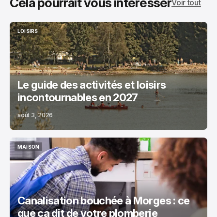
Cela pourrait vous intéresser
Voir tout
LOISIRS
LOISIRS
Le guide des activités et loisirs
incontournables en 2027
août 3, 2026
MAISON
MAISON
Canalisation bouchée à Morges : ce
que ça dit de votre plomberie