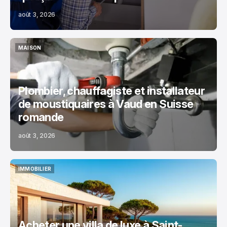
août 3, 2026
MAISON
MAISON
Plombier, chauffagiste et installateur
de moustiquaires à Vaud en Suisse
romande
août 3, 2026
IMMOBILIER
IMMOBILIER
Acheter une villa de luxe à Saint-