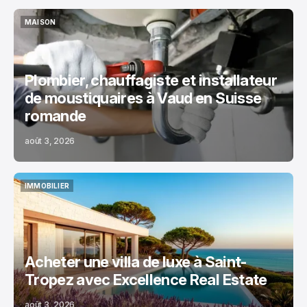
MAISON
MAISON
Plombier, chauffagiste et installateur
de moustiquaires à Vaud en Suisse
romande
août 3, 2026
IMMOBILIER
IMMOBILIER
Acheter une villa de luxe à Saint-
Tropez avec Excellence Real Estate
août 3, 2026