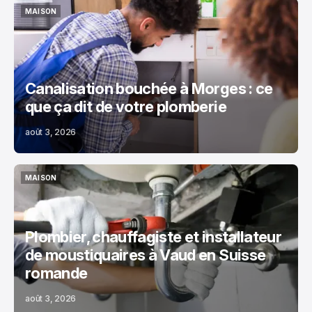
MAISON
MAISON
Canalisation bouchée à Morges : ce
que ça dit de votre plomberie
août 3, 2026
MAISON
MAISON
Plombier, chauffagiste et installateur
de moustiquaires à Vaud en Suisse
romande
août 3, 2026