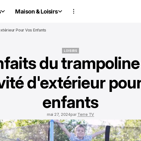
s
Maison & Loisirs
xtérieur Pour Vos Enfants
LOISIRS
nfaits du trampoli
LOISIRS
vité d'extérieur pou
enfants
mai 27, 2024
par
Terre TV