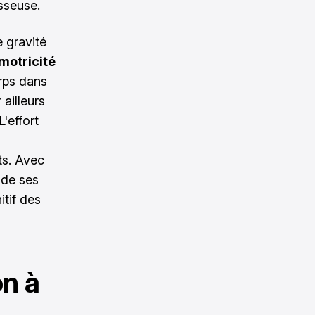
sseuse.
 gravité
motricité
rps dans
 ailleurs
'effort
ts. Avec
 de ses
itif des
on à