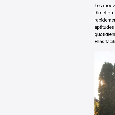
Les mouve
direction…
rapidemen
aptitudes
quotidien
Elles faci