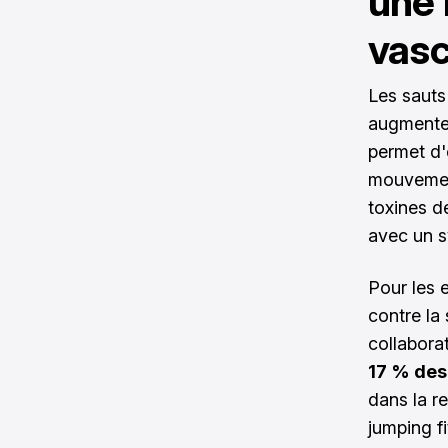
une 
vasc
Les sauts
augmentent
permet d'
mouvement
toxines d
avec un s
Pour les e
contre la
collabora
17 % des
dans la r
jumping f