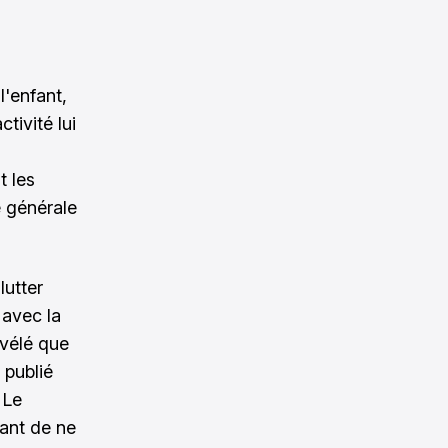
l'enfant,
tivité lui
t les
é générale
lutter
 avec la
évélé que
é publié
 Le
fant de ne