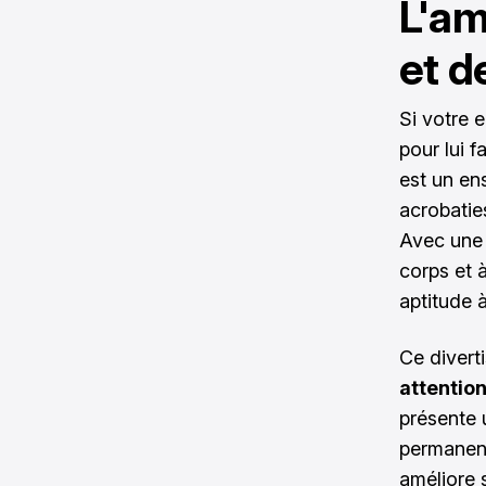
L'am
et d
Si votre e
pour lui f
est un ens
acrobatie
Avec une 
corps et 
aptitude 
Ce divert
attention
présente 
permanent
améliore 