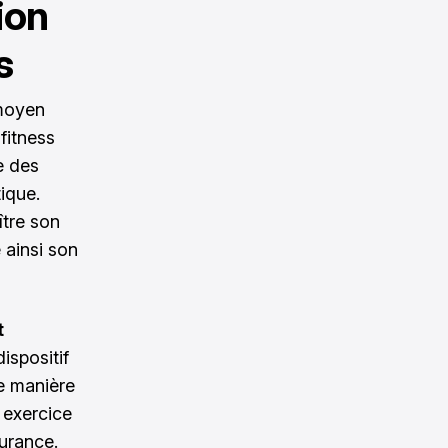
ion
s
 moyen
fitness
e des
ique.
ître son
 ainsi son
t
ispositif
de manière
 exercice
surance.