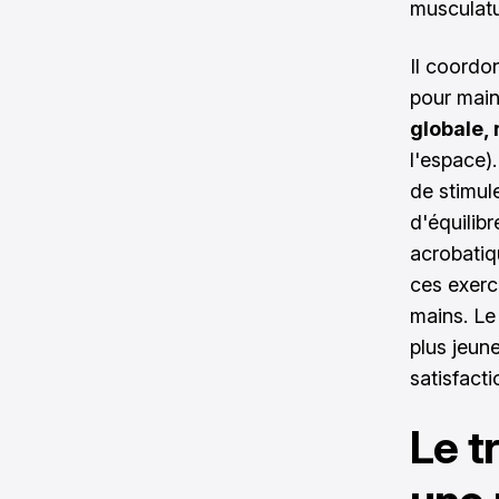
musculatu
Il coordo
pour maint
globale,
l'espace).
de stimule
d'équilibr
acrobatiq
ces exerc
mains. Le
plus jeune
satisfacti
Le t