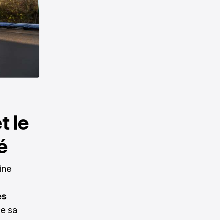
t le
é
ine
es
ce sa