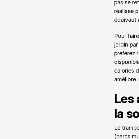
pas se re
réalisée 
équivaut 
Pour faire
jardin pa
préférez r
disponibl
calories d
améliore 
Les 
la s
Le trampo
(parcs mu