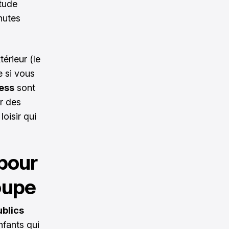
étude
nutes
térieur (le
e si vous
ness
sont
r des
loisir qui
pour
roupe
ublics
nfants qui