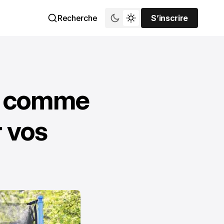
Recherche
S’inscrire
S’inscrire
ne comme
r vos