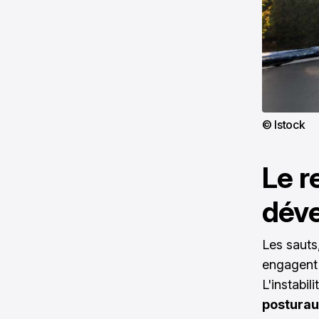
© Istock
Le r
déve
Les sauts
engagent 
L'instabil
posturau