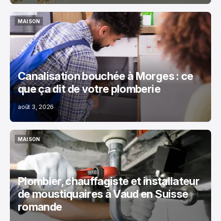
MAISON
MAISON
Canalisation bouchée à Morges : ce
que ça dit de votre plomberie
août 3, 2026
MAISON
MAISON
Plombier, chauffagiste et installateur
de moustiquaires à Vaud en Suisse
romande