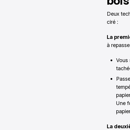
bois
Deux tech
ciré :
La premi
à repasse
Vous 
taché
Passez
tempér
papier
Une fo
papier
La deuxi