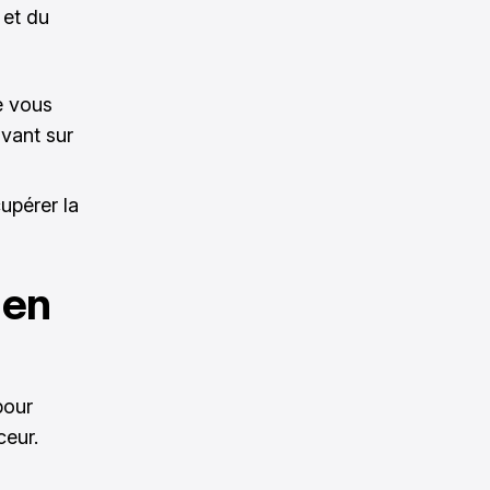
 et du
e vous
lvant sur
upérer la
 en
 pour
ceur.