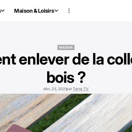
s
Maison & Loisirs
MAISON
 enlever de la coll
MAISON
bois ?
déc. 23, 2021
par
Terre TV