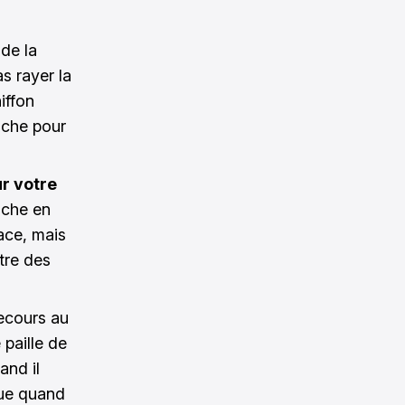
 de la
as rayer la
iffon
ache pour
r votre
ache en
ace, mais
itre des
recours au
paille de
and il
que quand