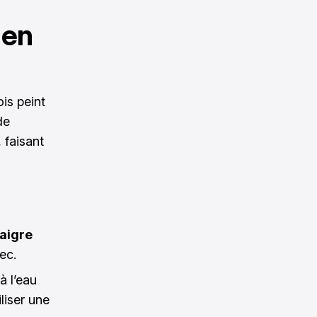
 en
is peint
de
 faisant
aigre
ec.
à l’eau
liser une