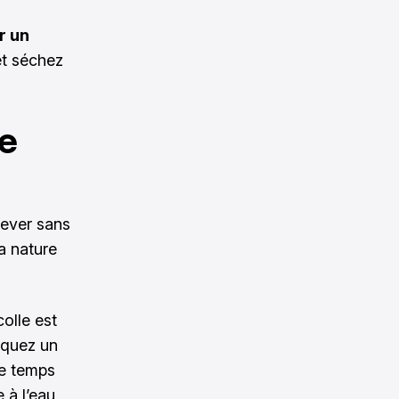
r un
et séchez
le
lever sans
la nature
colle est
liquez un
le temps
 à l’eau