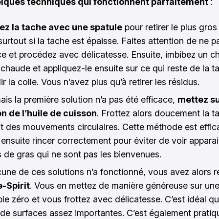
elques techniques qui fonctionnent parfaitement
:
ez la tache avec une spatule
pour retirer le plus gros
surtout si la tache est épaisse. Faites attention de ne p
ce et procédez avec délicatesse. Ensuite, imbibez un ch
 chaude et appliquez-le ensuite sur ce qui reste de la t
ir la colle. Vous n’avez plus qu’à retirer les résidus.
ais la première solution n’a pas été efficace,
mettez su
on de l’huile de cuisson
. Frottez alors doucement la t
nt des mouvements circulaires. Cette méthode est effic
t ensuite rincer correctement pour éviter de voir appara
s de gras qui ne sont pas les bienvenues.
cune de ces solutions n’a fonctionné, vous avez alors 
-Spirit
. Vous en mettez de manière généreuse sur une 
iple zéro et vous frottez avec délicatesse. C’est idéal qu
t de surfaces assez importantes. C’est également prati