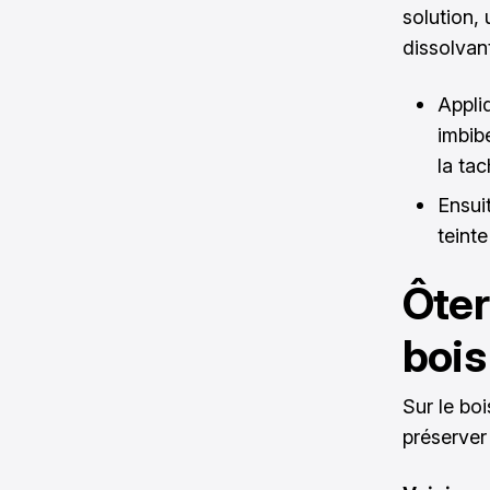
solution, 
dissolvant
Appli
imbibe
la tac
Ensui
teinte
Ôter
bois
Sur le boi
préserver