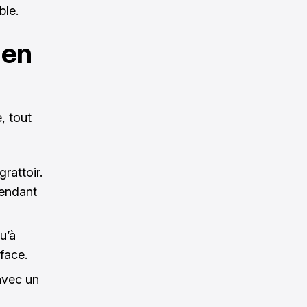
ble.
 en
, tout
rattoir.
pendant
u’à
rface.
vec un