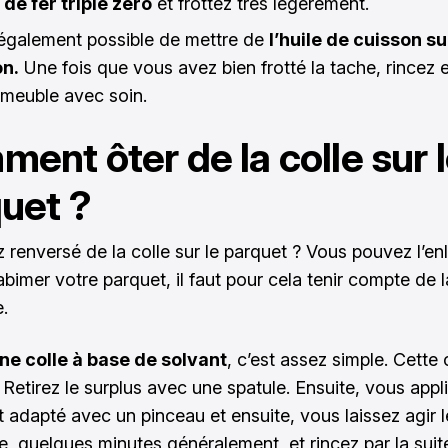
 de fer triple zéro
et frottez très légèrement.
t également possible de mettre de
l’huile de cuisson su
on.
Une fois que vous avez bien frotté la tache, rincez 
 meuble avec soin.
ent ôter de la colle sur 
uet ?
 renversé de la colle sur le parquet ? Vous pouvez l’en
abimer votre parquet, il faut pour cela tenir compte de 
e.
une colle à base de solvant
, c’est assez simple. Cette 
. Retirez le surplus avec une spatule. Ensuite, vous app
t adapté avec un pinceau et ensuite, vous laissez agir 
e, quelques minutes généralement, et rincez par la suite