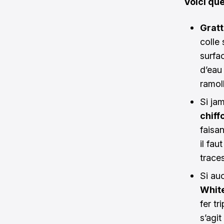
Voici qu
Gratt
colle 
surfa
d’eau
ramoll
Si jam
chiff
faisa
il fau
trace
Si au
White
fer tr
s’agi