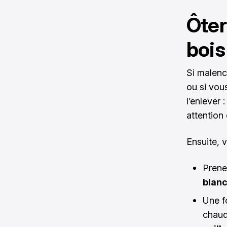
Ôter
bois
Si malenc
ou si vou
l’enlever 
attention 
Ensuite, 
Prene
blanc
Une fo
chaude