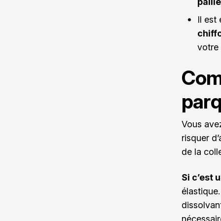
paille
Il es
chiff
votre
Comm
parq
Vous avez
risquer d’
de la coll
Si c’est 
élastique
dissolvan
nécessair