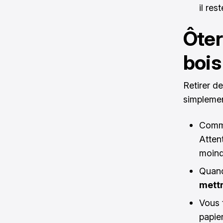
il re
Ôter
bois
Retirer de
simplemen
Comm
Atten
moindr
Quand
mettr
Vous 
papier