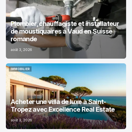
MAISON
Plombier, chauffagiste et installateur
de moustiquaires à Vaud en Suisse
romande
août 3, 2026
IMMOBILIER
IMMOBILIER
Acheter une villa de luxe à Saint-
Tropez avec Excellence Real Estate
août 3, 2026