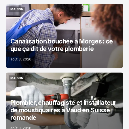
MAISON
MAISON
Canalisation bouchée à Morges : ce
que ça dit de votre plomberie
août 3, 2026
MAISON
MAISON
Plombier, chauffagiste et installateur
de moustiquaires à Vaud en Suisse
romande
août 3, 2026