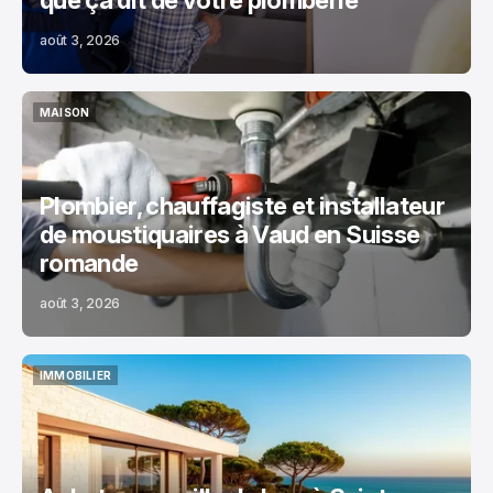
que ça dit de votre plomberie
août 3, 2026
MAISON
MAISON
Plombier, chauffagiste et installateur
de moustiquaires à Vaud en Suisse
romande
août 3, 2026
IMMOBILIER
IMMOBILIER