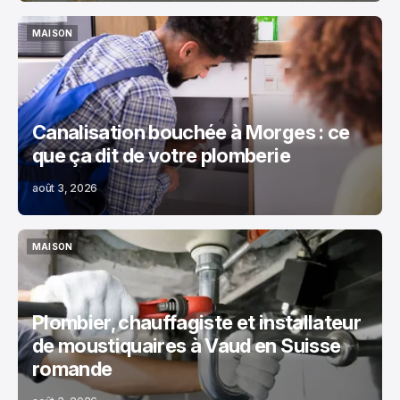
MAISON
MAISON
Canalisation bouchée à Morges : ce
que ça dit de votre plomberie
août 3, 2026
MAISON
MAISON
Plombier, chauffagiste et installateur
de moustiquaires à Vaud en Suisse
romande