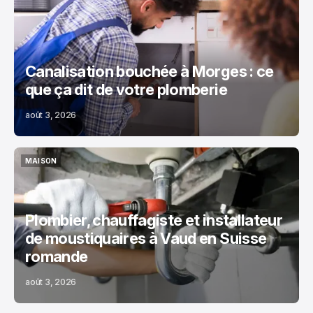
MAISON
Canalisation bouchée à Morges : ce
que ça dit de votre plomberie
août 3, 2026
MAISON
MAISON
Plombier, chauffagiste et installateur
de moustiquaires à Vaud en Suisse
romande
août 3, 2026