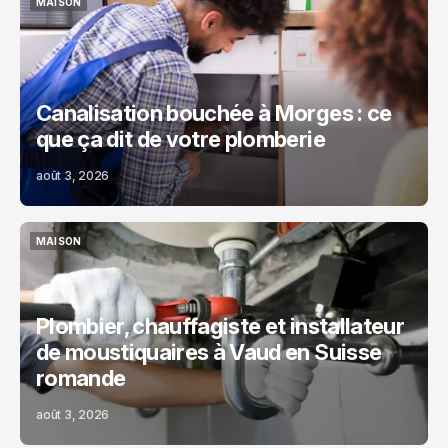
MAISON
MAISON
Canalisation bouchée à Morges : ce
que ça dit de votre plomberie
août 3, 2026
MAISON
MAISON
Plombier, chauffagiste et installateur
de moustiquaires à Vaud en Suisse
romande
août 3, 2026