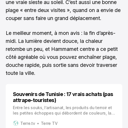
une vraie sieste au soleil. C’est aussi une bonne
plage « entre deux visites », quand on a envie de
couper sans faire un grand déplacement.
Le meilleur moment, à mon avis : la fin d’après-
midi. La lumière devient douce, la chaleur
retombe un peu, et Hammamet centre a ce petit
côté agréable où vous pouvez enchaîner plage,
douche rapide, puis sortie sans devoir traverser
toute la ville.
Souvenirs de Tunisie : 17 vrais achats (pas
attrape-touristes)
Entre les souks, l’artisanat, les produits du terroir et
les petites échoppes qui débordent de couleurs, la
Tunisie est un vrai terrain de jeu pour les souvenirs.
Terre.tv
Terre TV
On y trouve du superbe, du fait main, du « je vais le