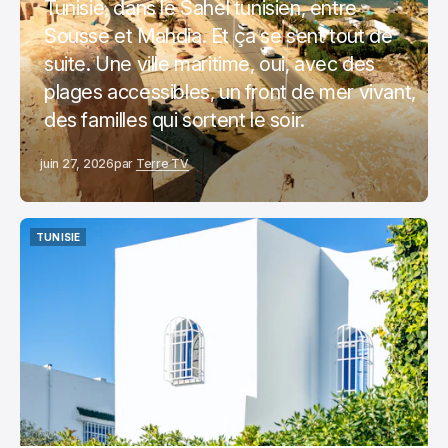
Tunisie, dans le Sahel tunisien, entre
Sousse et Mahdia. Et ça se sent tout de
suite. Une ville maritime, oui, avec des
plages accessibles, un front de mer vivant,
des familles qui sortent le soir.
juin 27, 2026
par
Terre TV
TUNISIE
TUNISIE