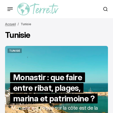
Accueil
Tunisie
Tunisie
TUNISIE
TUNISIE
Monastir : que faire
entre ribat, plages,
marina et patrimoine ?
Monastir est posée sur la côte est de la