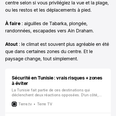
centre selon si vous privilégiez la vue et la plage,
ou les restos et les déplacements à pied.
À faire
: aiguilles de Tabarka, plongée,
randonnées, escapades vers Ain Draham.
Atout
: le climat est souvent plus agréable en été
que dans certaines zones du centre. Et le
paysage change, tout simplement.
Sécurité en Tunisie : vrais risques + zones
à éviter
La Tunisie fait partie de ces destinations qui
déclenchent deux réactions opposées. D’un côté,
des gens qui en reviennent en disant « c’était
Terre.tv
Terre TV
tranquille, aucun souci ». De l’autre, des threads et
des vidéos qui donnent l’impression qu’on va
forcément avoir un problème au bout de 24 heures.