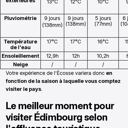
extérieures
13°C
12°C
10°C
Pluviométrie
9 jours
9 jours
5 jours
6 
(138mm)
(77mm)
(1
(138mm)
Température
17°C
17°C
16°C
1
de l'eau
Ensoleillement
12,9h
12h
10,2h
Neige
/
/
/
Votre expérience de l'Écosse variera donc
en
fonction de la saison à laquelle vous comptez
visiter le pays
.
Le meilleur moment pour
visiter Édimbourg selon