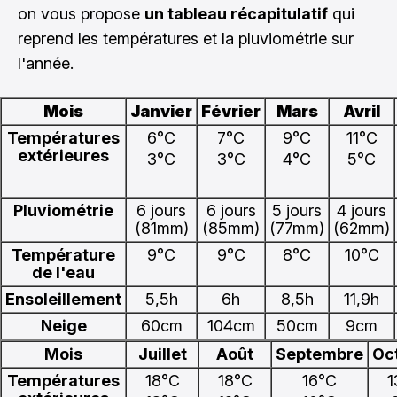
on vous propose
un tableau récapitulatif
qui
reprend les températures et la pluviométrie sur
l'année.
Mois
Janvier
Février
Mars
Avril
Températures
6°C
7°C
9°C
11°C
extérieures
3°C
3°C
4°C
5°C
Pluviométrie
6 jours
6 jours
5 jours
4 jours
(81mm)
(85mm)
(77mm)
(62mm)
Température
9°C
9°C
8°C
10°C
de l'eau
Ensoleillement
5,5h
6h
8,5h
11,9h
Neige
60cm
104cm
50cm
9cm
Mois
Juillet
Août
Septembre
Oc
Températures
18°C
18°C
16°C
1