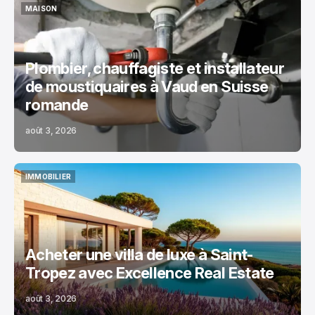
MAISON
MAISON
Plombier, chauffagiste et installateur
de moustiquaires à Vaud en Suisse
romande
août 3, 2026
IMMOBILIER
IMMOBILIER
Acheter une villa de luxe à Saint-
Tropez avec Excellence Real Estate
août 3, 2026