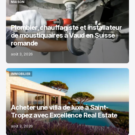
MAISON
MAISON
Plombier, chauffagiste et installateur
de moustiquaires à Vaud en Suisse
romande
août 3, 2026
IMMOBILIER
IMMOBILIER
Acheter une villa de luxe à Saint-
Tropez avec Excellence Real Estate
août 3, 2026