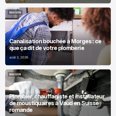
MAISON
MAISON
Canalisation bouchée à Morges : ce
que ça dit de votre plomberie
août 3, 2026
MAISON
MAISON
Plombier, chauffagiste et installateur
de moustiquaires à Vaud en Suisse
romande