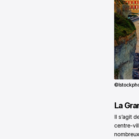
©Istockph
La Gra
Il s’agit 
centre-vil
nombreux b