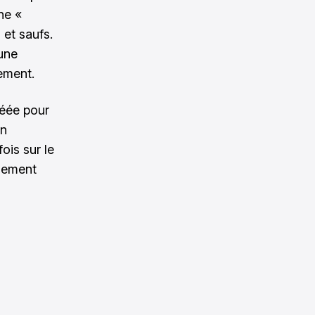
ne «
 et saufs.
 une
ement.
créée pour
un
fois sur le
plement