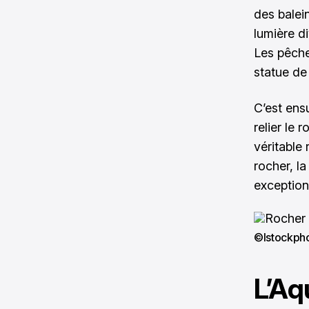
des balein
lumière di
Les pêche
statue de
C’est ensu
relier le
véritable 
rocher, l
exceptionn
©Istockph
L’Aq