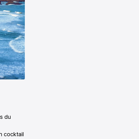
as du
n cocktail