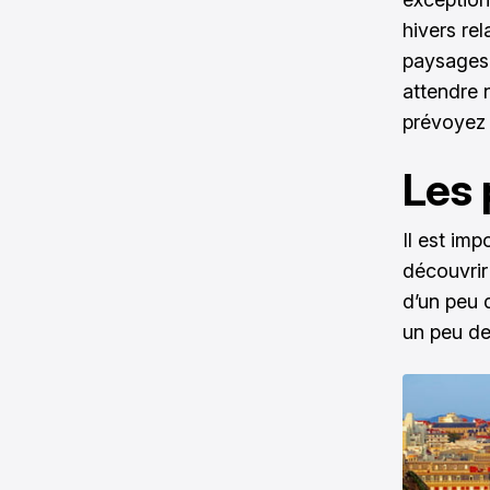
hivers rel
paysages 
attendre 
prévoyez u
Les 
Il est im
découvrir 
d’un peu 
un peu de