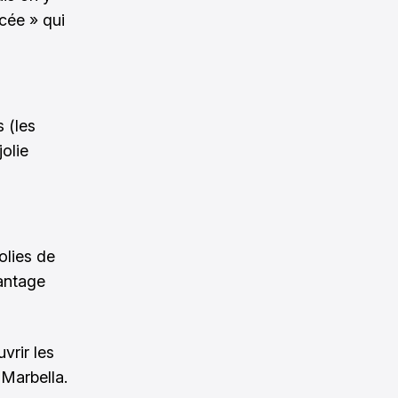
cée » qui
 (les
jolie
olies de
vantage
vrir les
Marbella.