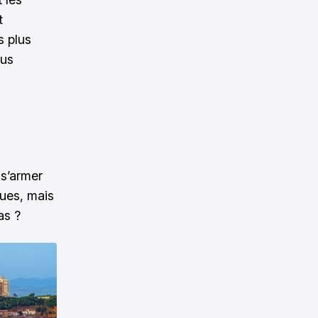
t
s plus
ous
 s’armer
ues, mais
as ?