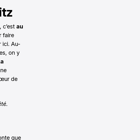
itz
, c’est
au
 faire
ici. Au-
es, on y
La
ine
cœur de
été.
conte que