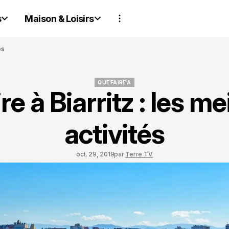
s
Maison & Loisirs
és
QUE FAIRE A
re à Biarritz : les me
QUE FAIRE A
activités
oct. 29, 2019
par
Terre TV