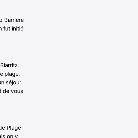
o Barrière
fut initié
iarritz.
e plage,
un séjour
nt de vous
nde Plage
ais on y