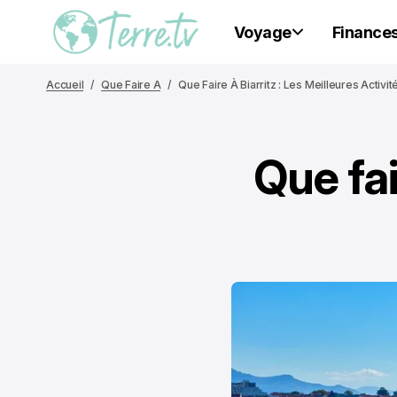
Voyage
Finance
Accueil
Que Faire A
Que Faire À Biarritz : Les Meilleures Activit
Que fai