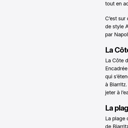
tout en a
C’est sur
de style A
par Napol
La Côt
La Côte d
Encadrée 
qui s’éten
à Biarrit
jeter à l’e
La pla
La plage 
de Biarrit