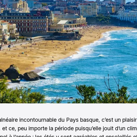
alnéaire incontournable du Pays basque, c’est un plaisir
 et ce, peu importe la période puisqu’elle jouit d’un cli
el à l’année : les étés y sont agréables et ensoleillés et