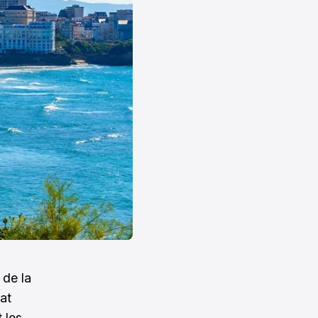
 de la
mat
 les