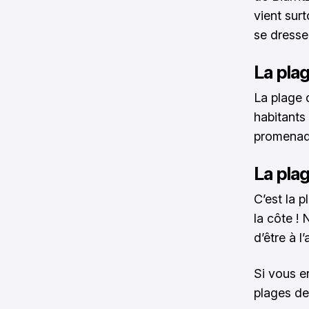
vient sur
se dresse
La plag
La plage d
habitants 
promenad
La pla
C’est la p
la côte !
d’être à l
Si vous e
plages de