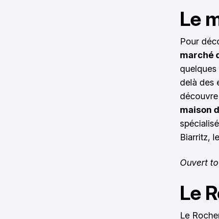
Le m
Pour déco
marché d
quelques 
delà des 
découvre 
maison d
spécialis
Biarritz, 
Ouvert to
Le R
Le Rocher