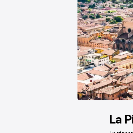
La P
La
piazz