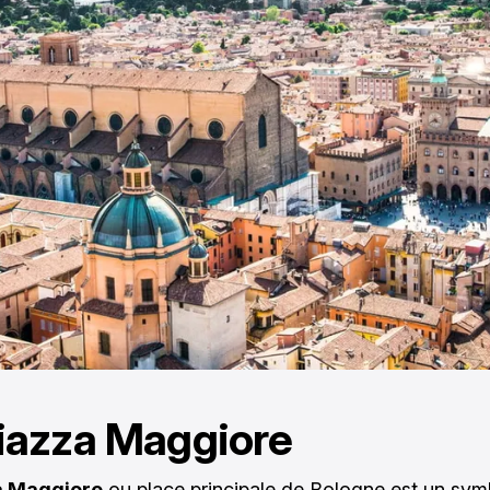
iazza Maggiore
a Maggiore
ou place principale de Bologne est un sym