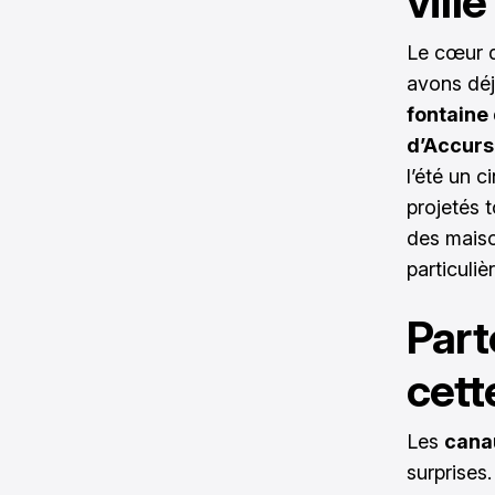
ville
Le cœur d
avons déj
fontaine
d’Accurs
l’été un c
projetés 
des maiso
particulièr
Part
cette
Les
cana
surprises