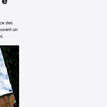
 e
ace des
souvent un
s.