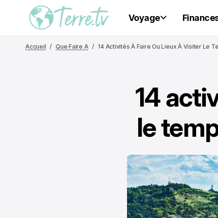
Voyage
Finance
Accueil
Que Faire A
14 Activités À Faire Ou Lieux À Visiter L
14 activ
le tem