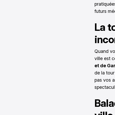
pratiquée
futurs mé
La to
inco
Quand vou
ville est
et de Ga
de la tour
pas vos a
spectacul
Bala