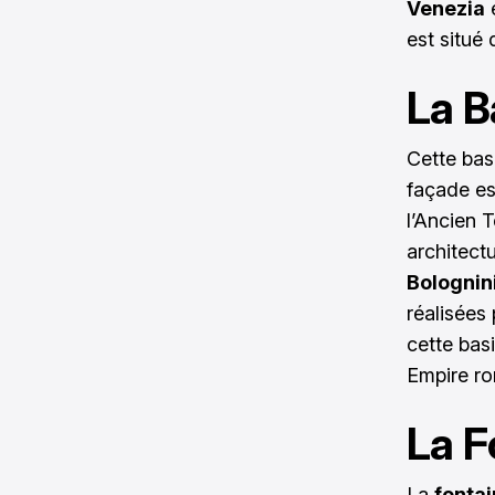
Venezia
e
est situé
La B
Cette bas
façade es
l’Ancien T
architectu
Bolognin
réalisées
cette bas
Empire ro
La F
La
fonta