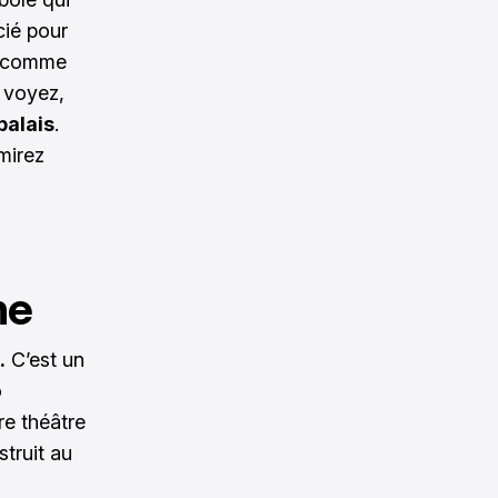
cié pour
ée comme
s voyez,
palais
.
mirez
ne
.
C’est un
o
ire théâtre
struit au