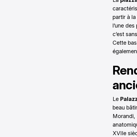
caractéri
partir à l
l’une des
c’est san
Cette bas
égalemen
Rend
anci
Le
Palazz
beau bâti
Morandi, l
anatomiqu
XVIIe sièc