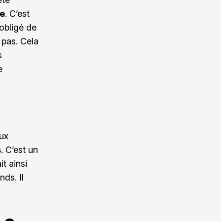
e
. C’est
 obligé de
 pas. Cela
s
e
eux
s
. C’est un
t ainsi
nds. Il