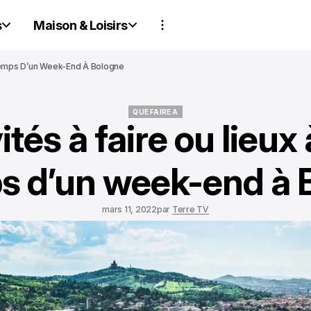
s
Maison & Loisirs
e Temps D’un Week-End À Bologne
QUE FAIRE A
ités à faire ou lieux 
QUE FAIRE A
ps d’un week-end à 
mars 11, 2022
par
Terre TV