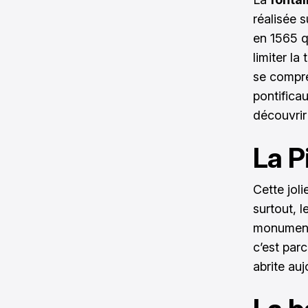
réalisée s
en 1565 qu
limiter l
se compre
pontifica
découvrir
La P
Cette jol
surtout, l
monument d
c’est parc
abrite au