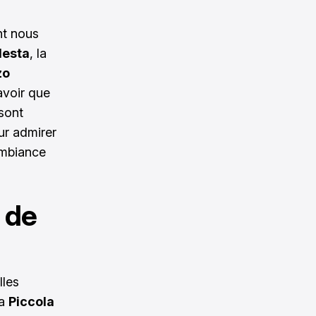
t nous
desta
, la
zo
savoir que
 sont
ur admirer
’ambiance
 de
lles
La
Piccola