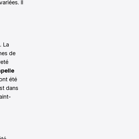
ariées. Il
. La
nes de
reté
pelle
ont été
est dans
aint-
été