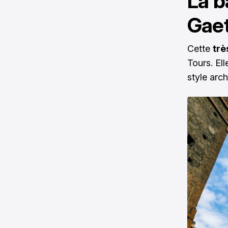
La b
Gae
Cette
trè
Tours. Ell
style arc