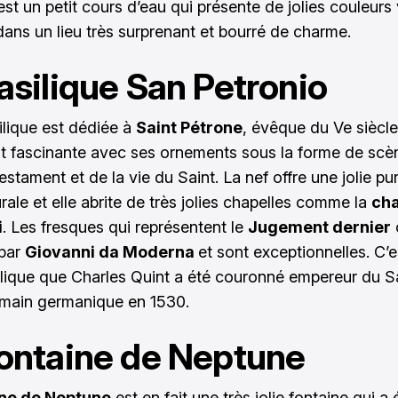
st un petit cours d’eau qui présente de jolies couleurs v
 dans un lieu très surprenant et bourré de charme.
asilique San Petronio
ilique est dédiée à
Saint Pétrone
, évêque du Ve siècle
t fascinante avec ses ornements sous la forme de scè
estament et de la vie du Saint. La nef offre une jolie pu
rale et elle abrite de très jolies chapelles comme la
cha
i
. Les fresques qui représentent le
Jugement dernier
 par
Giovanni da Moderna
et sont exceptionnelles. C’
ilique que Charles Quint a été couronné empereur du S
main germanique en 1530.
ontaine de Neptune
ine de Neptune
est en fait une très jolie fontaine qui a 