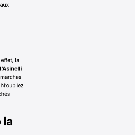
 aux
ffet, la
d’Asinelli
8 marches
 N’oubliez
ichés
 la