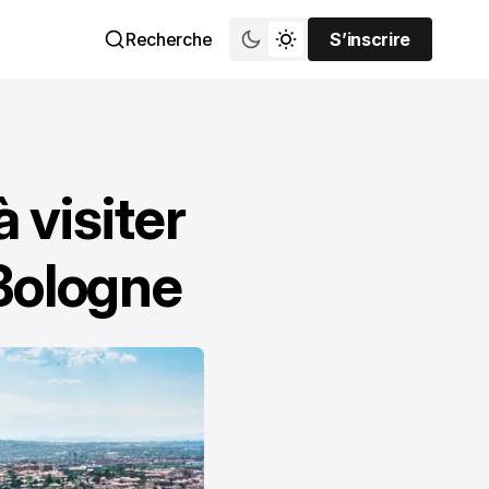
Recherche
S’inscrire
S’inscrire
à visiter
Bologne