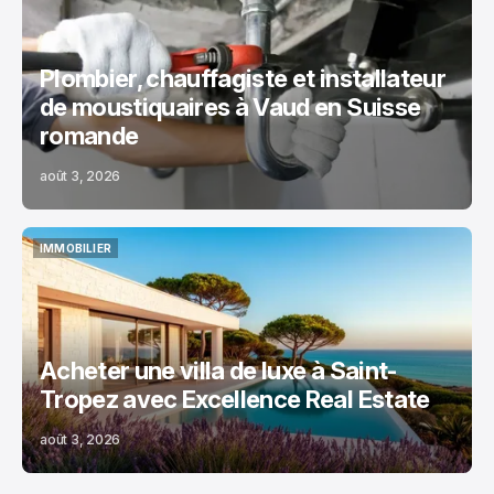
MAISON
Plombier, chauffagiste et installateur
de moustiquaires à Vaud en Suisse
romande
août 3, 2026
IMMOBILIER
IMMOBILIER
Acheter une villa de luxe à Saint-
Tropez avec Excellence Real Estate
août 3, 2026