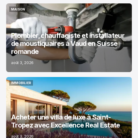
MAISON
MAISON
Plombier, chauffagiste et installateur
de moustiquaires à Vaud en Suisse
romande
août 3, 2026
IMMOBILIER
IMMOBILIER
Acheter une villa de luxe à Saint-
Tropez avec Excellence Real Estate
août 3, 2026